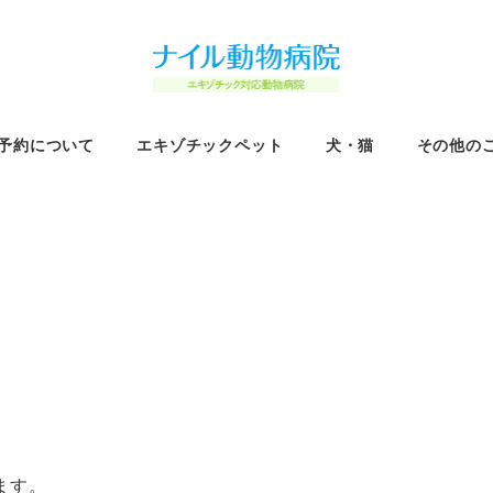
予約について
エキゾチックペット
犬・猫
その他の
ます。