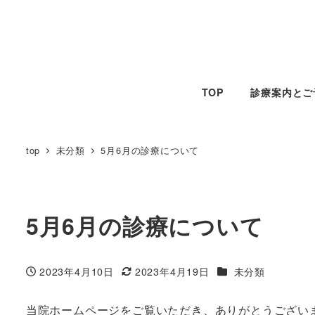
メ
イ
ン
コ
ン
TOP
診療案内とご
テ
ン
top
未分類
5月6月の診療について
ツ
へ
移
動
5月6月の診療について
カテゴリー
2023年4月10日
2023年4月19日
未分類
投稿日
更新日
当院ホームページをご覧いただき、ありがとうござい