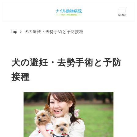
メ
イ
MENU
ン
top
犬の避妊・去勢手術と予防接種
コ
ン
テ
ン
犬の避妊・去勢手術と予防
ツ
接種
へ
移
動