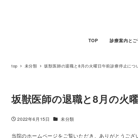
メ
イ
ン
コ
ン
TOP
診療案内とご
テ
ン
top
未分類
坂獣医師の退職と8月の火曜日午前診療停止につ
ツ
へ
移
動
坂獣医師の退職と8月の火
カテゴリー
2022年6月15日
未分類
投稿日
当院のホームページをご覧いただき、ありがとうござ